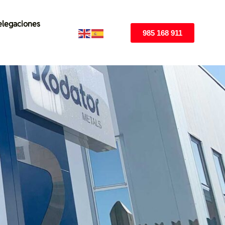
legaciones
985 168 911